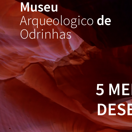
Museu
Skip
to
Arqueologico
de
content
Odrinhas
5 ME
DES