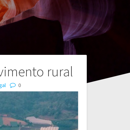
imento rural
gal
0