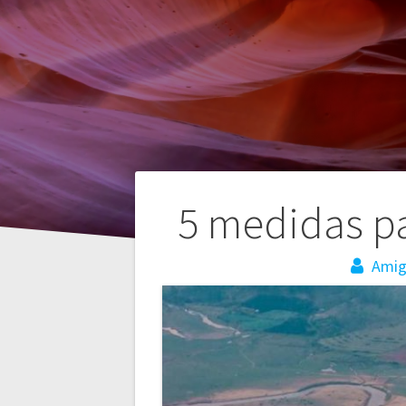
Navegação
5 medidas p
de
Amig
artigos