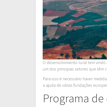
O desenvolvimento rural tem vindo 
um dos principais setores que têm c
Para isso é necessário haver medid
a ajuda de várias fundações europei
Programa de 