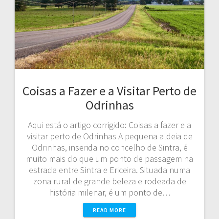
Coisas a Fazer e a Visitar Perto de
Odrinhas
Aqui está o artigo corrigido: Coisas a fazer e a
visitar perto de Odrinhas A pequena aldeia de
Odrinhas, inserida no concelho de Sintra, é
muito mais do que um ponto de passagem na
estrada entre Sintra e Ericeira. Situada numa
zona rural de grande beleza e rodeada de
história milenar, é um ponto de…
READ MORE