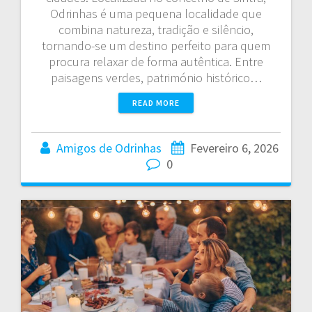
Odrinhas é uma pequena localidade que
combina natureza, tradição e silêncio,
tornando-se um destino perfeito para quem
procura relaxar de forma autêntica. Entre
paisagens verdes, património histórico…
READ MORE
Amigos de Odrinhas
Fevereiro 6, 2026
0