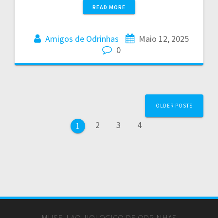
READ MORE
Amigos de Odrinhas
Maio 12, 2025
0
Posts
OLDER POSTS
navigation
Page
Page
Page
2
3
4
Page
1
MUSEU AQUIOLOGICO DE ODRINHAS