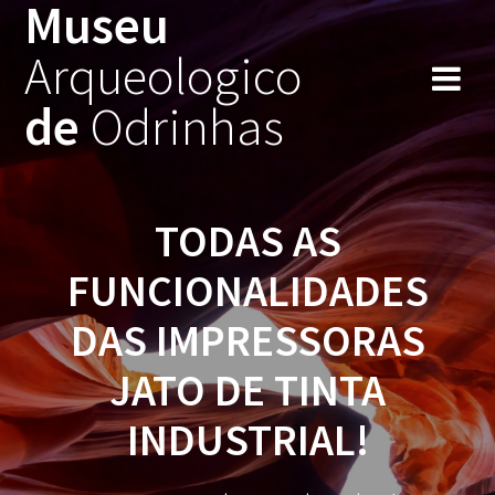
Museu
Skip
to
Arqueologico
content
de
Odrinhas
TODAS AS
FUNCIONALIDADES
DAS IMPRESSORAS
JATO DE TINTA
INDUSTRIAL!