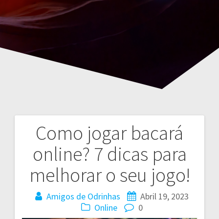
Como jogar bacará
Navegação
online? 7 dicas para
de
melhorar o seu jogo!
artigos
Amigos de Odrinhas
Abril 19, 2023
Online
0