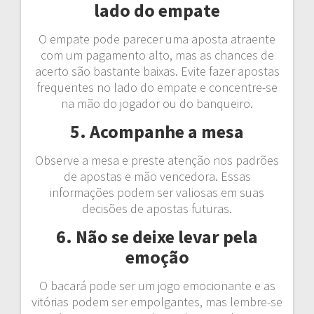
lado do empate
O empate pode parecer uma aposta atraente
com um pagamento alto, mas as chances de
acerto são bastante baixas. Evite fazer apostas
frequentes no lado do empate e concentre-se
na mão do jogador ou do banqueiro.
5. Acompanhe a mesa
Observe a mesa e preste atenção nos padrões
de apostas e mão vencedora. Essas
informações podem ser valiosas em suas
decisões de apostas futuras.
6. Não se deixe levar pela
emoção
O bacará pode ser um jogo emocionante e as
vitórias podem ser empolgantes, mas lembre-se