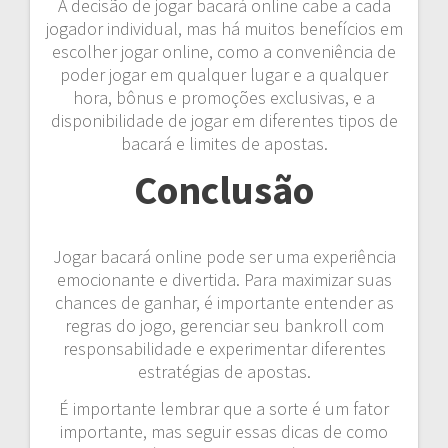
A decisão de jogar bacará online cabe a cada
jogador individual, mas há muitos benefícios em
escolher jogar online, como a conveniência de
poder jogar em qualquer lugar e a qualquer
hora, bônus e promoções exclusivas, e a
disponibilidade de jogar em diferentes tipos de
bacará e limites de apostas.
Conclusão
Jogar bacará online pode ser uma experiência
emocionante e divertida. Para maximizar suas
chances de ganhar, é importante entender as
regras do jogo, gerenciar seu bankroll com
responsabilidade e experimentar diferentes
estratégias de apostas.
É importante lembrar que a sorte é um fator
importante, mas seguir essas dicas de como