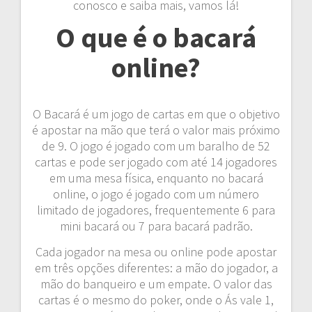
conosco e saiba mais, vamos lá!
O que é o bacará
online?
O Bacará é um jogo de cartas em que o objetivo
é apostar na mão que terá o valor mais próximo
de 9. O jogo é jogado com um baralho de 52
cartas e pode ser jogado com até 14 jogadores
em uma mesa física, enquanto no bacará
online, o jogo é jogado com um número
limitado de jogadores, frequentemente 6 para
mini bacará ou 7 para bacará padrão.
Cada jogador na mesa ou online pode apostar
em três opções diferentes: a mão do jogador, a
mão do banqueiro e um empate. O valor das
cartas é o mesmo do poker, onde o Ás vale 1,