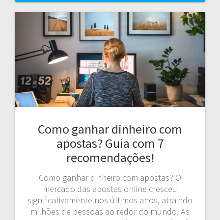
Como ganhar dinheiro com
apostas? Guia com 7
recomendações!
Como ganhar dinheiro com apostas? O
mercado das apostas online cresceu
significativamente nos últimos anos, atraindo
milhões de pessoas ao redor do mundo. As