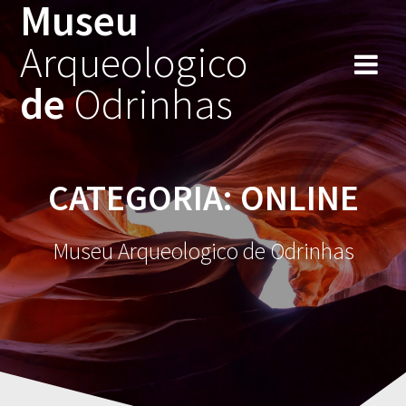
Museu
Skip
to
Arqueologico
content
de
Odrinhas
CATEGORIA:
ONLINE
Museu Arqueologico de Odrinhas